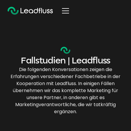
F
a
l
l
s
t
u
d
i
e
n
|
L
e
a
d
f
l
u
s
s
Die folgenden Konversationen zeigen die
Erfahrungen verschiedener Fachbetriebe in der
Kooperation mit Leadfluss. In einigen Fällen
übernehmen wir das komplette Marketing für
unsere Partner, in anderen gibt es
Marketingverantwortliche, die wir tatkräftig
ergänzen.