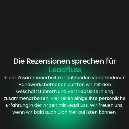
D
i
e
R
e
z
e
n
s
i
o
n
e
n
s
p
r
e
c
h
e
n
f
ü
r
L
e
a
d
f
l
u
s
s
In der Zusammenarbeit mit dutzenden verschiedenen
Handwerksbetrieben durften wir mit den
Geschäftsführern und Vertriebsleitern eng
zusammenarbeiten. Hier teilen einige Ihre persönliche
Erfahrung in der Arbeit mit Leadfluss. Wir freuen uns,
wenn wir bald auch Dich hier auflisten können.