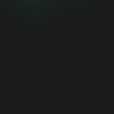
Für den regionalen Fachbetrieb SoNachhaltig
generieren wir pro Monat über 50 Solar Leads
zusätzlich über Videomarketing und
Brandingkampagnen.
Speyer
Photovoltaik